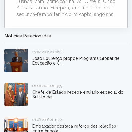
Luanda para participar na 7a Cimeira União
Africana-União Europeia, que na tarde desta
segunda-feira vai ter início na capital angolana.
Notícias Relacionadas
16-07-2026 20:40:28
João Lourenço propõe Programa Global de
Educação e C...
08-06-2026 08:43:39
Chefe de Estado recebe enviado especial do
Sultão de...
03-06-2026 21:41:22
Embaixador destaca reforço das relações
entre Angola...