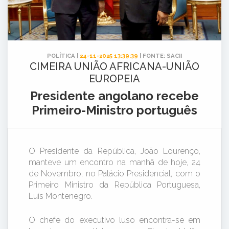
POLÍTICA |
24-11-2025 13:39:39
| FONTE: SACII
CIMEIRA UNIÃO AFRICANA-UNIÃO
EUROPEIA
Presidente angolano recebe
Primeiro-Ministro português
O Presidente da República, João Lourenço,
manteve um encontro na manhã de hoje, 24
de Novembro, no Palácio Presidencial, com o
Primeiro Ministro da República Portuguesa,
Luís Montenegro.
O chefe do executivo luso encontra-se em