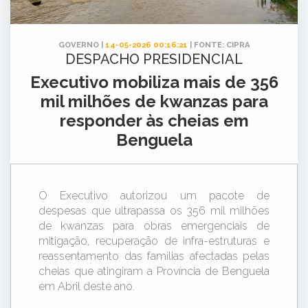
GOVERNO |
14-05-2026 00:16:21
| FONTE: CIPRA
DESPACHO PRESIDENCIAL
Executivo mobiliza mais de 356
mil milhões de kwanzas para
responder às cheias em
Benguela
O Executivo autorizou um pacote de
despesas que ultrapassa os 356 mil milhões
de kwanzas para obras emergenciais de
mitigação, recuperação de infra-estruturas e
reassentamento das famílias afectadas pelas
cheias que atingiram a Província de Benguela
em Abril deste ano.