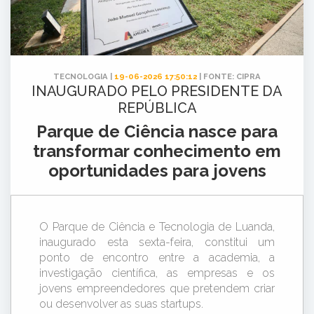
TECNOLOGIA |
19-06-2026 17:50:12
| FONTE: CIPRA
INAUGURADO PELO PRESIDENTE DA
REPÚBLICA
Parque de Ciência nasce para
transformar conhecimento em
oportunidades para jovens
O Parque de Ciência e Tecnologia de Luanda,
inaugurado esta sexta-feira, constitui um
ponto de encontro entre a academia, a
investigação científica, as empresas e os
jovens empreendedores que pretendem criar
ou desenvolver as suas startups.