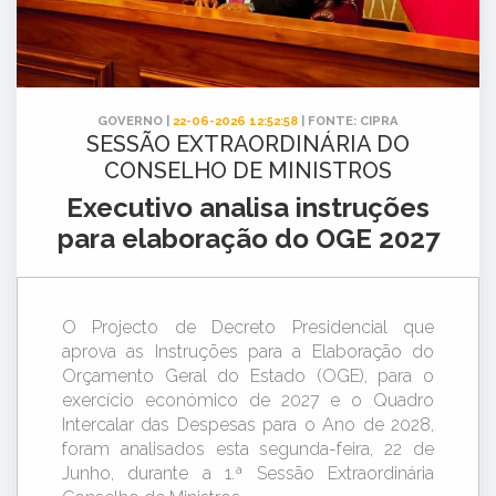
GOVERNO |
22-06-2026 12:52:58
| FONTE: CIPRA
SESSÃO EXTRAORDINÁRIA DO
CONSELHO DE MINISTROS
Executivo analisa instruções
para elaboração do OGE 2027
O Projecto de Decreto Presidencial que
aprova as Instruções para a Elaboração do
Orçamento Geral do Estado (OGE), para o
exercício económico de 2027 e o Quadro
Intercalar das Despesas para o Ano de 2028,
foram analisados esta segunda-feira, 22 de
Junho, durante a 1.ª Sessão Extraordinária