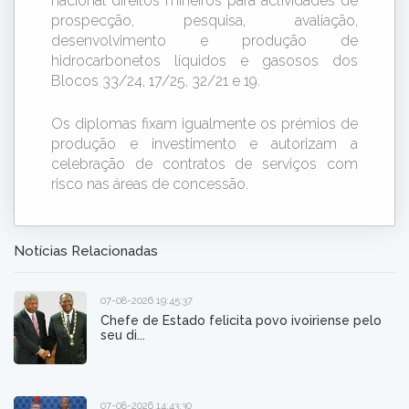
nacional direitos mineiros para actividades de
prospecção, pesquisa, avaliação,
desenvolvimento e produção de
hidrocarbonetos líquidos e gasosos dos
Blocos 33/24, 17/25, 32/21 e 19.
Os diplomas fixam igualmente os prémios de
produção e investimento e autorizam a
celebração de contratos de serviços com
risco nas áreas de concessão.
Notícias Relacionadas
07-08-2026 19:45:37
Chefe de Estado felicita povo ivoiriense pelo
seu di...
07-08-2026 14:43:30