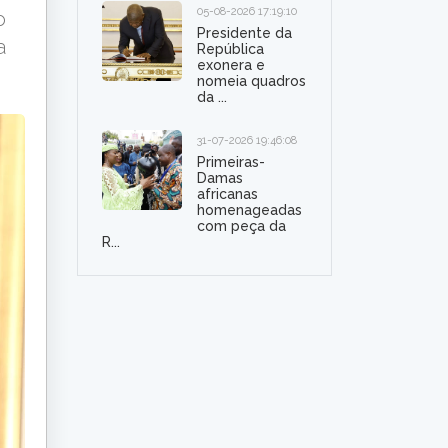
05-08-2026 17:19:10
o
Presidente da
a
República
exonera e
nomeia quadros
da ...
31-07-2026 19:46:08
Primeiras-
Damas
africanas
homenageadas
com peça da
R...