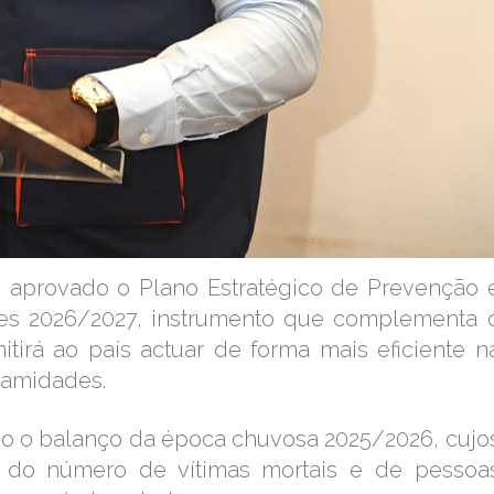
m aprovado o Plano Estratégico de Prevenção 
es 2026/2027, instrumento que complementa 
tirá ao país actuar de forma mais eficiente n
lamidades.
ado o balanço da época chuvosa 2025/2026, cujo
do número de vítimas mortais e de pessoa