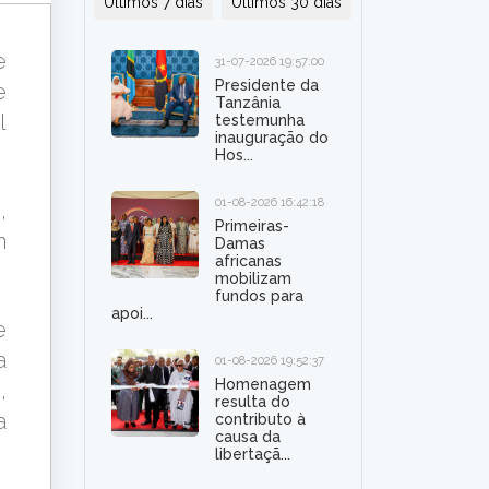
Últimos 7 dias
Últimos 30 dias
e
31-07-2026 19:57:00
Presidente da
e
Tanzânia
l
testemunha
inauguração do
Hos...
01-08-2026 16:42:18
,
Primeiras-
m
Damas
africanas
mobilizam
fundos para
apoi...
e
a
01-08-2026 19:52:37
Homenagem
,
resulta do
a
contributo à
causa da
libertaçã...