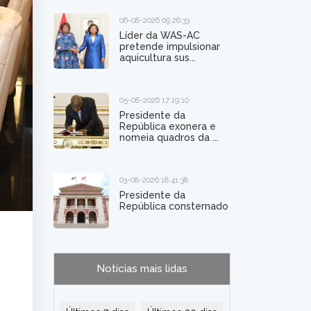
06-08-2026 09:26:33
Líder da WAS-AC
pretende impulsionar
aquicultura sus...
05-08-2026 17:19:10
Presidente da
República exonera e
nomeia quadros da ...
03-08-2026 18:41:38
Presidente da
República consternado
Notícias mais lidas