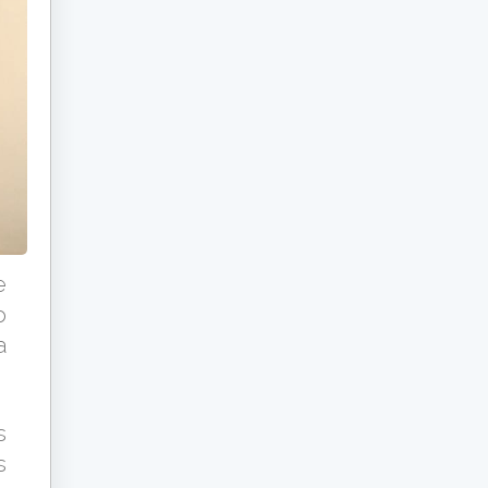
e
o
a
s
s