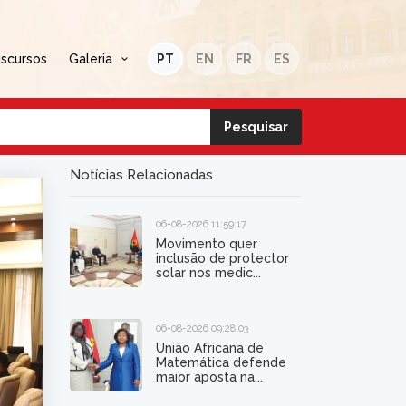
iscursos
Galeria
PT
EN
FR
ES
Notícias Relacionadas
06-08-2026 11:59:17
Movimento quer
inclusão de protector
solar nos medic...
06-08-2026 09:28:03
União Africana de
Matemática defende
maior aposta na...