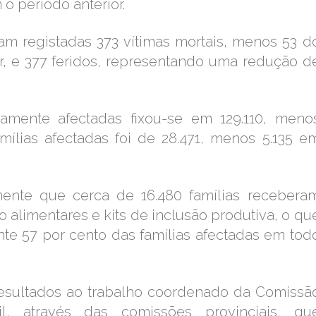
 período anterior.
am registadas 373 vítimas mortais, menos 53 d
r, e 377 feridos, representando uma redução d
amente afectadas fixou-se em 129.110, meno
amílias afectadas foi de 28.471, menos 5.135 e
mente que cerca de 16.480 famílias recebera
 alimentares e kits de inclusão produtiva, o qu
e 57 por cento das famílias afectadas em tod
 resultados ao trabalho coordenado da Comissã
l, através das comissões provinciais, qu