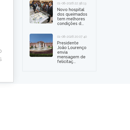
01-08-2026 22:58:13
Novo hospital
dos queimados
tem melhores
condições d...
01-08-2026 20:07:40
Presidente
João Lourenço
o
envia
mensagem de
s
felicitaç...