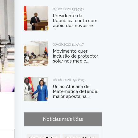
07-08-2026 13:35:58
Presidente da
República conta com
apoio dos novos re...
06-08-2026 11:59:17
Movimento quer
inclusão de protector
solar nos medic...
06-08-2026 09:28:03
União Africana de
Matemática defende
maior aposta na...
Notícias mais lidas