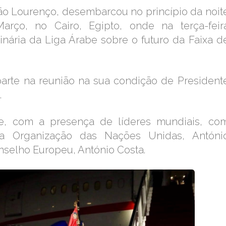
ão Lourenço, desembarcou no princípio da noit
arço, no Cairo, Egipto, onde na terça-feir
dinária da Liga Árabe sobre o futuro da Faixa d
parte na reunião na sua condição de President
.
te, com a presença de líderes mundiais, co
 da Organização das Nações Unidas, Antóni
nselho Europeu, António Costa.