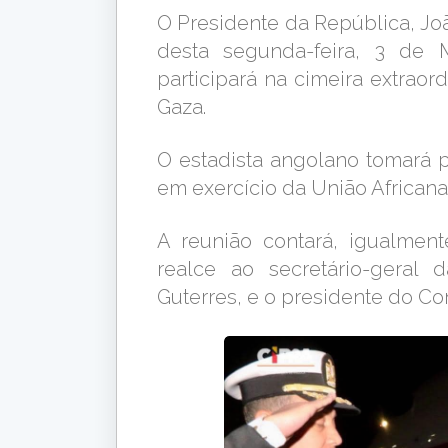
O Presidente da República, Jo
desta segunda-feira, 3 de M
participará na cimeira extraor
Gaza.
O estadista angolano tomará 
em exercício da União Africana
A reunião contará, igualmen
realce ao secretário-geral
Guterres, e o presidente do Co