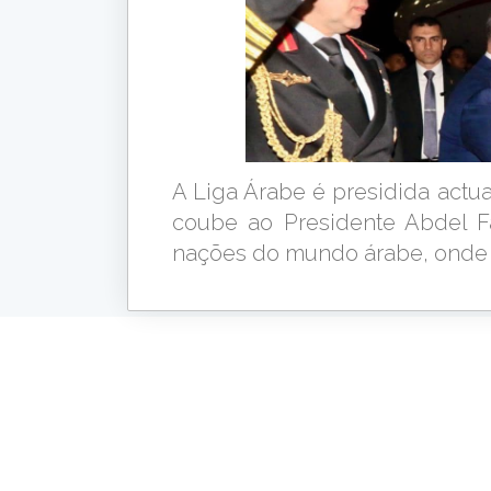
A Liga Árabe é presidida actua
coube ao Presidente Abdel Fa
nações do mundo árabe, onde se