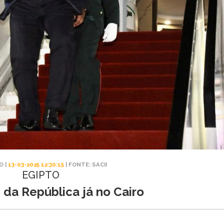
O |
13-03-2025 12:30:15
| FONTE: SACII
EGIPTO
 da República já no Cairo