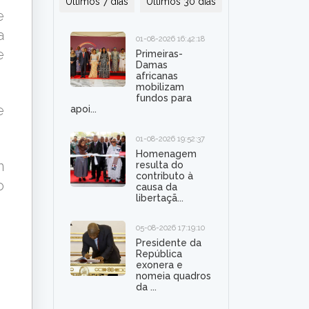
Últimos 7 dias
Últimos 30 dias
e
a
01-08-2026 16:42:18
e
Primeiras-
Damas
africanas
mobilizam
fundos para
e
apoi...
01-08-2026 19:52:37
Homenagem
m
resulta do
contributo à
o
causa da
libertaçã...
05-08-2026 17:19:10
Presidente da
República
exonera e
nomeia quadros
da ...