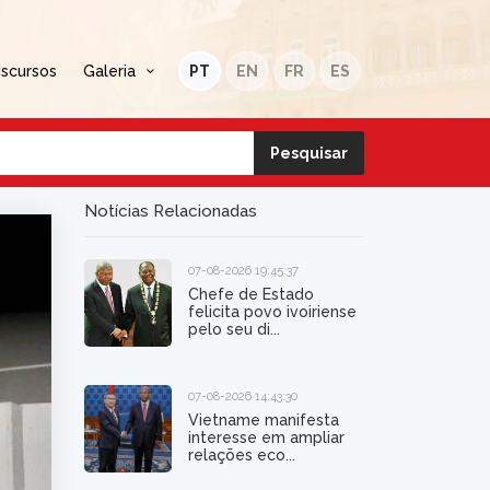
iscursos
Galeria
PT
EN
FR
ES
Notícias Relacionadas
07-08-2026 19:45:37
Chefe de Estado
felicita povo ivoiriense
pelo seu di...
07-08-2026 14:43:30
Vietname manifesta
interesse em ampliar
relações eco...