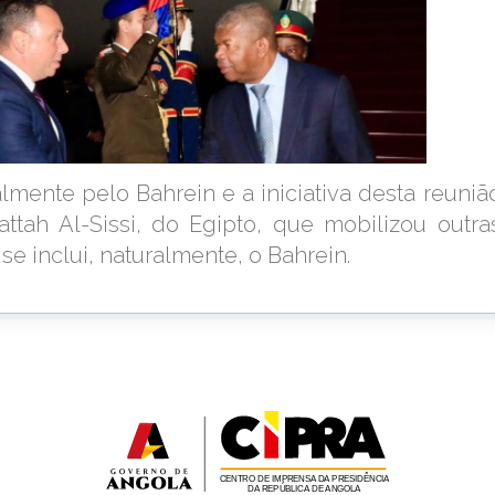
lmente pelo Bahrein e a iniciativa desta reuniã
ttah Al-Sissi, do Egipto, que mobilizou outra
 inclui, naturalmente, o Bahrein.