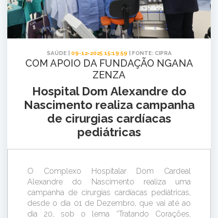
SAÚDE |
09-12-2025 15:19:59
| FONTE: CIPRA
COM APOIO DA FUNDAÇÃO NGANA
ZENZA
Hospital Dom Alexandre do
Nascimento realiza campanha
de cirurgias cardíacas
pediátricas
O Complexo Hospitalar Dom Cardeal
Alexandre do Nascimento realiza uma
campanha de cirurgias cardíacas pediátricas,
desde o dia 01 de Dezembro, que vai até ao
dia 20, sob o lema “Tratando Corações,